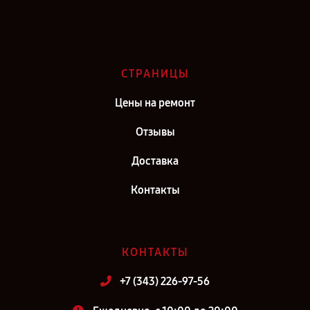
Сервис центр iCLEBO в г. Самара
Сервис центр iCLEBO в г. Киров
Сервис центр iCLEBO в г. Москва
СТРАНИЦЫ
Сервис центр iCLEBO в г. Санкт-Петербург
Цены на ремонт
Отзывы
Доставка
Контакты
КОНТАКТЫ
+7 (343) 226-97-56