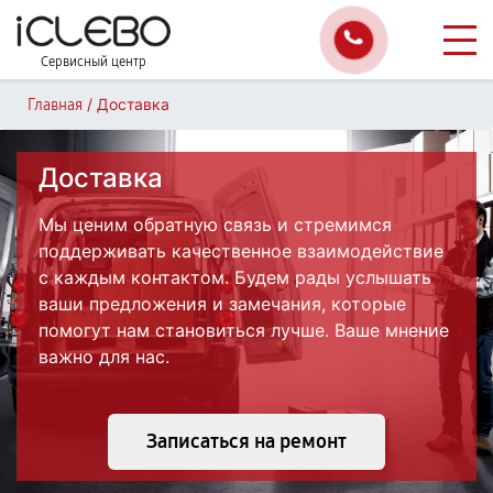
Сервисный центр
/
Доставка
Главная
Доставка
Мы ценим обратную связь и стремимся
поддерживать качественное взаимодействие
с каждым контактом. Будем рады услышать
ваши предложения и замечания, которые
помогут нам становиться лучше. Ваше мнение
важно для нас.
Записаться на ремонт