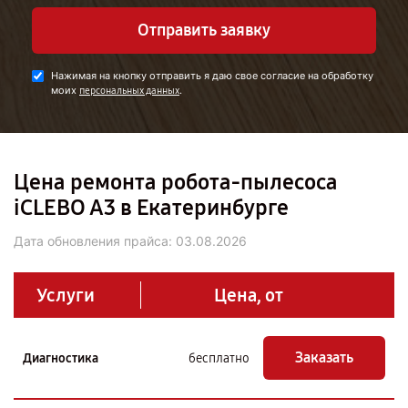
Отправить заявку
Нажимая на кнопку отправить я даю свое согласие на обработку
моих
.
персональных данных
Цена ремонта робота-пылесоса
iCLEBO A3 в Екатеринбурге
Дата обновления прайса:
03.08.2026
Услуги
Цена, от
Заказать
Диагностика
бесплатно