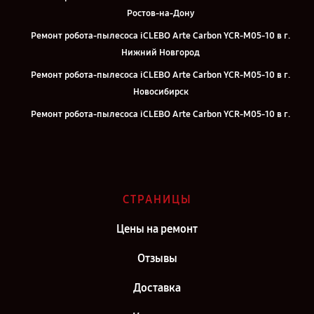
Ростов-на-Дону
Ремонт робота-пылесоса iCLEBO Arte Carbon YCR-M05-10 в г.
Нижний Новгород
Ремонт робота-пылесоса iCLEBO Arte Carbon YCR-M05-10 в г.
Новосибирск
Ремонт робота-пылесоса iCLEBO Arte Carbon YCR-M05-10 в г.
Челябинск
Ремонт робота-пылесоса iCLEBO Arte Carbon YCR-M05-10 в г.
Казань
Ремонт робота-пылесоса iCLEBO Arte Carbon YCR-M05-10 в г.
СТРАНИЦЫ
Воронеж
Цены на ремонт
Ремонт робота-пылесоса iCLEBO Arte Carbon YCR-M05-10 в г.
Саратов
Отзывы
Ремонт робота-пылесоса iCLEBO Arte Carbon YCR-M05-10 в г.
Доставка
Самара
Ремонт робота-пылесоса iCLEBO Arte Carbon YCR-M05-10 в г.