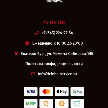
Контакты
Киров
Ремонт робота-пылесоса iCLEBO Arte Carbon YCR-M05-10 в г.
Москва
КОНТАКТЫ
Ремонт робота-пылесоса iCLEBO Arte Carbon YCR-M05-10 в г.
Санкт-Петербург
+7 (343) 226-97-56
Ежедневно, с 10:00 до 20:00
Екатеринбург, ул. Мамина-Сибиряка, 145
Политика конфиденциальности
info@iclebo-service.ru